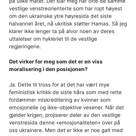
på ulike måter. Det slår meg når ofte de samme
vestlige venstreorienterte som har ropt høyest
om den ukrainske ytre høyresida det siste
halvannet året, nå ukritisk støtter Hamas. Så jeg
klarer ikke lenger ta på alvor noen av deres
uttalelser om hykleriet til de vestlige
regjeringene.
Det virker for meg som det er en viss
moralisering i den posisjonen?
Ja. Dette til tross for at det har vært mye
feministisk kritikk de siste tiåra som med rette
fordømmer miskreditering av kvinner som
emosjonelle og ikke-objektive vesener. Når det
gjelder krigen, projiserer deler av den vestlige
venstresida denne «emosjonaliteten» over på
oss ukrainere. Men det er ikke er noe galt med