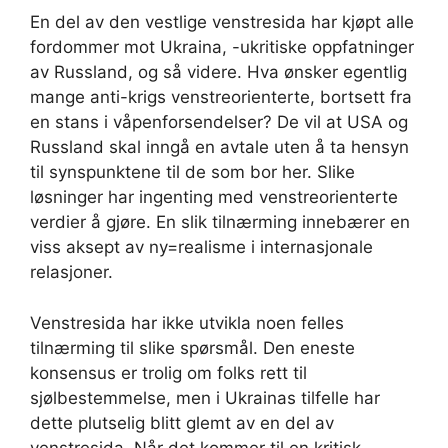
En del av den vestlige venstresida har kjøpt alle
fordommer mot Ukraina, -ukritiske oppfatninger
av Russland, og så videre. Hva ønsker egentlig
mange anti-krigs venstreorienterte, bortsett fra
en stans i våpenforsendelser? De vil at USA og
Russland skal inngå en avtale uten å ta hensyn
til synspunktene til de som bor her. Slike
løsninger har ingenting med venstreorienterte
verdier å gjøre. En slik tilnærming innebærer en
viss aksept av ny=realisme i internasjonale
relasjoner.
Venstresida har ikke utvikla noen felles
tilnærming til slike spørsmål. Den eneste
konsensus er trolig om folks rett til
sjølbestemmelse, men i Ukrainas tilfelle har
dette plutselig blitt glemt av en del av
venstresida. Når det kommer til en kritisk