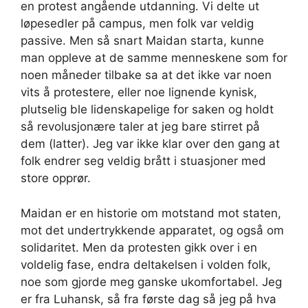
en protest angående utdanning. Vi delte ut
løpesedler på campus, men folk var veldig
passive. Men så snart Maidan starta, kunne
man oppleve at de samme menneskene som for
noen måneder tilbake sa at det ikke var noen
vits å protestere, eller noe lignende kynisk,
plutselig ble lidenskapelige for saken og holdt
så revolusjonære taler at jeg bare stirret på
dem (latter). Jeg var ikke klar over den gang at
folk endrer seg veldig brått i stuasjoner med
store opprør.
Maidan er en historie om motstand mot staten,
mot det undertrykkende apparatet, og også om
solidaritet. Men da protesten gikk over i en
voldelig fase, endra deltakelsen i volden folk,
noe som gjorde meg ganske ukomfortabel. Jeg
er fra Luhansk, så fra første dag så jeg på hva