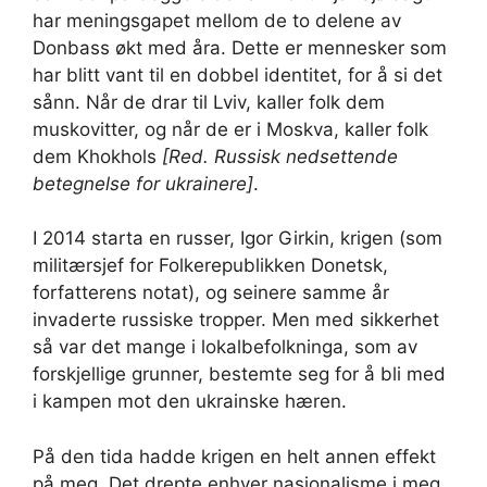
har meningsgapet mellom de to delene av
Donbass økt med åra. Dette er mennesker som
har blitt vant til en dobbel identitet, for å si det
sånn. Når de drar til Lviv, kaller folk dem
muskovitter, og når de er i Moskva, kaller folk
dem Khokhols
[Red. Russisk nedsettende
betegnelse for ukrainere]
.
I 2014 starta en russer, Igor Girkin, krigen (som
militærsjef for Folkerepublikken Donetsk,
forfatterens notat), og seinere samme år
invaderte russiske tropper. Men med sikkerhet
så var det mange i lokalbefolkninga, som av
forskjellige grunner, bestemte seg for å bli med
i kampen mot den ukrainske hæren.
På den tida hadde krigen en helt annen effekt
på meg. Det drepte enhver nasjonalisme i meg.