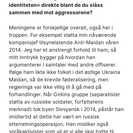
identiteten» direkte blant de du slåss
sammen med mot aggressorene?
Meningene er forskjellige overalt, også her i
troppen. For eksempel støtta min nåværende
kompanisjef tilsynelatende Anti-Maidan våren
2014. Jeg har et anstrengt forhold til ham, så
mitt inntrykk bygger på hvordan han
argumenterer i samtaler med andre offiserer.
Ifølge ham likte ikke folket i det østlige Ukraina
Maidan, så de krevde føderalisering, men
regjeringa var ikke villig til å gå med på
forhandlinger. Når Girkins gruppe (separatister
støtta av russiske soldater, forfatterens
merknad) tok byen Slovyansk i 2014, påstår han
imidlertid at dette har vært en russisk
etterretningsoperasjon
.
Han misliker også
språkaktivister som vil at vi alle skal bytte til