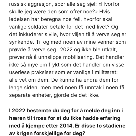
russisk aggresjon, spør alle seg sjøl: «Hvorfor
skulle jeg være den som ofrer noe?» Hvis
ledelsen har beregna noe feil, hvorfor skal
vanlige soldater betale for det med livet? Og
det inkluderer sivile, hvor viljen til å verve seg er
synkende. Til og med noen av mine venner som
prøvde å verve seg i 2022 og ikke ble utkalt,
prøver nå å unnslippe mobilisering. Det handler
ikke så mye om frykt som det handler om visse
useriøse praksiser som er vanlige i militæret:
alle vet om dem. De kunne ha endra dem for
lenge siden, men med noen få unntak i noen få
separate enheter, gjorde de det ikke.
I 2022 bestemte du deg for å melde deg inn i
hæren til tross for at du ikke hadde erfaring
med å kjempe etter 2014. Er disse to stadiene
av krigen forskjellige for deg?