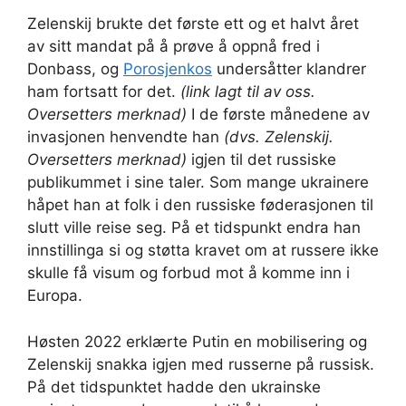
Zelenskij brukte det første ett og et halvt året
av sitt mandat på å prøve å oppnå fred i
Donbass, og
Porosjenkos
undersåtter klandrer
ham fortsatt for det.
(link lagt til av oss.
Oversetters merknad)
I de første månedene av
invasjonen henvendte han
(dvs. Zelenskij.
Oversetters merknad)
igjen til det russiske
publikummet i sine taler. Som mange ukrainere
håpet han at folk i den russiske føderasjonen til
slutt ville reise seg. På et tidspunkt endra han
innstillinga si og støtta kravet om at russere ikke
skulle få visum og forbud mot å komme inn i
Europa.
Høsten 2022 erklærte Putin en mobilisering og
Zelenskij snakka igjen med russerne på russisk.
På det tidspunktet hadde den ukrainske