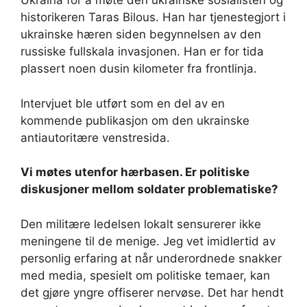
Ukraina for å møte den ukrainske sosialisten og
historikeren Taras Bilous. Han har tjenestegjort i
ukrainske hæren siden begynnelsen av den
russiske fullskala invasjonen. Han er for tida
plassert noen dusin kilometer fra frontlinja.
Intervjuet ble utført som en del av en
kommende publikasjon om den ukrainske
antiautoritære venstresida.
Vi møtes utenfor hærbasen. Er politiske
diskusjoner mellom soldater problematiske?
Den militære ledelsen lokalt sensurerer ikke
meningene til de menige. Jeg vet imidlertid av
personlig erfaring at når underordnede snakker
med media, spesielt om politiske temaer, kan
det gjøre yngre offiserer nervøse. Det har hendt