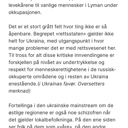
levekårene til vanlige mennesker i Lyman under
okkupasjonen.
Det er et stort grått felt hvor ting ikke er så
åpenbare. Begrepet «rettsstaten» gjelder ikke
helt for Ukraina, med utgangspunkt i hvor
mange problemer det er med rettsvesenet her.
Til tross for alt disse kritiske innvendingene er
forskjellen på nivået av undertrykkelse og
respekt for menneskerettighetene i de russisk-
okkuperte områdene og i resten av Ukraina
enestående.(
i Ukrainas favør. Oversetters
merknad)
Fortellinga i den ukrainske mainstream om de
østlige regionene er også noe schizofren når
det gjelder lokalbefolkninga. På den ene siden
ser folk på dem som «våre», på den andre