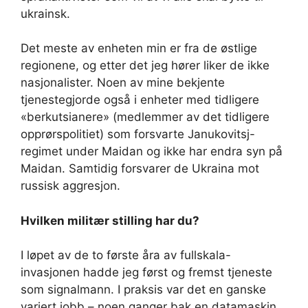
ukrainsk.
Det meste av enheten min er fra de østlige
regionene, og etter det jeg hører liker de ikke
nasjonalister. Noen av mine bekjente
tjenestegjorde også i enheter med tidligere
«berkutsianere» (medlemmer av det tidligere
opprørspolitiet) som forsvarte Janukovitsj-
regimet under Maidan og ikke har endra syn på
Maidan. Samtidig forsvarer de Ukraina mot
russisk aggresjon.
Hvilken militær stilling har du?
I løpet av de to første åra av fullskala-
invasjonen hadde jeg først og fremst tjeneste
som signalmann. I praksis var det en ganske
variert jobb – noen ganger bak en datamaskin,