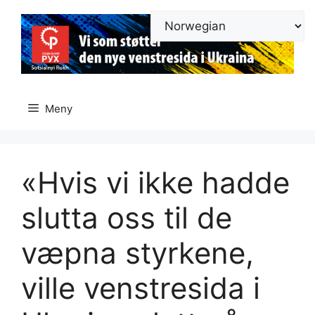
Hopp
til
innhold
Meny
«Hvis vi ikke hadde
slutta oss til de
væpna styrkene,
ville venstresida i