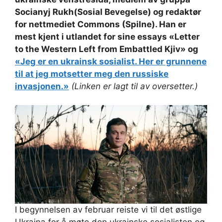
Socianyj Rukh(Sosial Bevegelse) og redaktør
for nettmediet Commons (Spilne). Han er
mest kjent i utlandet for sine essays «Letter
to the Western Left from Embattled Kjiv» og
«Jeg er en ukrainsk sosialist. Her er grunnene
til at jeg motsetter meg den russiske
invasjonen.»
(Linken er lagt til av oversetter.)
I begynnelsen av februar reiste vi til det østlige