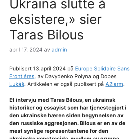
Ukraina slutte å
eksistere,» sier
Taras Bilous
april 17, 2024
av
admin
Publisert 13.april 2024 på
Europe Solidaire Sans
Frontiéres
, av Davydenko Polyna og Dobes
Lukáš
. Artikkelen er også publisert på
A2larm
.
Et intervju med Taras Bilous, en ukrainsk
historiker og essayist som har tjenestegjort i
den ukrainske hæren siden begynnelsen av
den russiske aggresjonen. Bilous er en av de
mest synlige representantene for den
ukrainske venstresida, medlem av gruppa