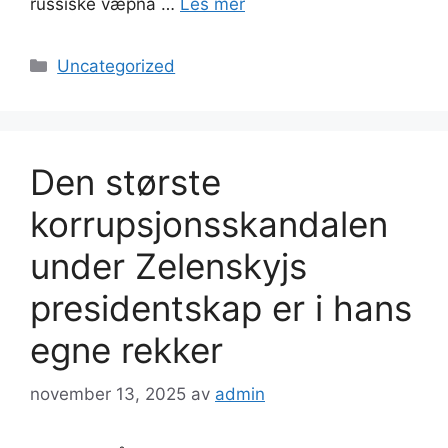
russiske væpna …
Les mer
Kategorier
Uncategorized
Den største
korrupsjonsskandalen
under Zelenskyjs
presidentskap er i hans
egne rekker
november 13, 2025
av
admin