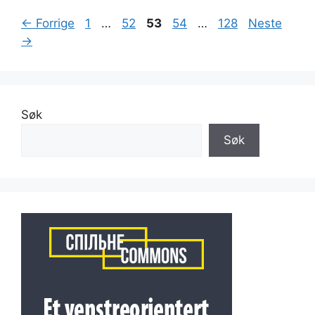
Side
Side
Side
Side
Side
←
Forrige
1
…
52
53
54
…
128
Neste
→
Søk
Søk