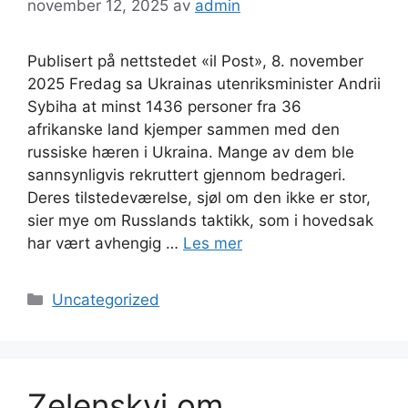
november 12, 2025
av
admin
Publisert på nettstedet «il Post», 8. november
2025 Fredag ​​sa Ukrainas utenriksminister Andrii
Sybiha at minst 1436 personer fra 36
afrikanske land kjemper sammen med den
russiske hæren i Ukraina. Mange av dem ble
sannsynligvis rekruttert gjennom bedrageri.
Deres tilstedeværelse, sjøl om den ikke er stor,
sier mye om Russlands taktikk, som i hovedsak
har vært avhengig …
Les mer
Kategorier
Uncategorized
Zelenskyj om