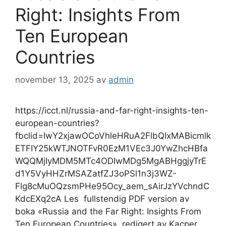
Right: Insights From
Ten European
Countries
november 13, 2025
av
admin
https://icct.nl/russia-and-far-right-insights-ten-
european-countries?
fbclid=IwY2xjawOCoVhleHRuA2FlbQIxMABicmlk
ETFIY25kWTJNOTFvR0EzM1VEc3J0YwZhcHBfa
WQQMjIyMDM5MTc4ODIwMDg5MgABHggjyTrE
d1Y5VyHHZrMSAZatfZJ3oPSl1n3j3WZ-
Flg8cMuOQzsmPHe95Ocy_aem_sAirJzYVchndC
KdcEXq2cA Les fullstendig PDF version av
boka «Russia and the Far Right: Insights From
Ten European Countries», redigert av Kacper