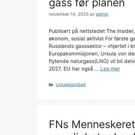
gass før planen
november 14, 2025
av
admin
Publisert på nettstedet The Insider
økonom, sosial aktivist For første
Russlands gasssektor – «hjertet i 
Europakommisjonen, Ursula von der 
flytende naturgass(LNG) vil bli delv
2027. EU har også …
Les mer
Kategorier
Uncategorized
FNs Menneskerett