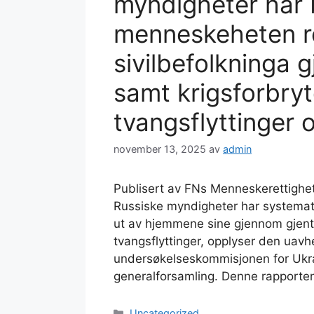
myndigheter har 
menneskeheten r
sivilbefolkninga
samt krigsforbryt
tvangsflyttinger o
november 13, 2025
av
admin
Publisert av FNs Menneskerettigh
Russiske myndigheter har systematisk
ut av hjemmene sine gjennom gjent
tvangsflyttinger, opplyser den uavh
undersøkelseskommisjonen for Ukrai
generalforsamling. Denne rapporten
Kategorier
Uncategorized