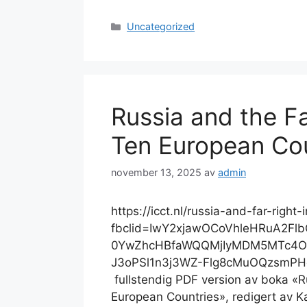
Kategorier
Uncategorized
Russia and the Fa
Ten European Cou
november 13, 2025
av
admin
https://icct.nl/russia-and-far-righ
fbclid=IwY2xjawOCoVhleHRuA2Fl
0YwZhcHBfaWQQMjIyMDM5MTc4O
J3oPSl1n3j3WZ-Flg8cMuOQzsmPH
fullstendig PDF version av boka «R
European Countries», redigert av