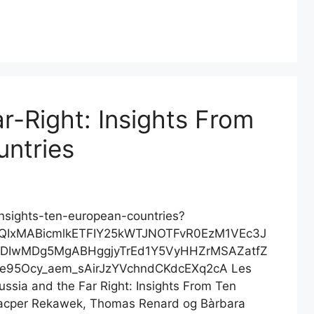
r-Right: Insights From
ntries
t-insights-ten-european-countries?
bQIxMABicmlkETFIY25kWTJNOTFvR0EzM1VEc3J
DIwMDg5MgABHggjyTrEd1Y5VyHHZrMSAZatfZ
e95Ocy_aem_sAirJzYVchndCKdcEXq2cA Les
ussia and the Far Right: Insights From Ten
 Kacper Rekawek, Thomas Renard og Bàrbara