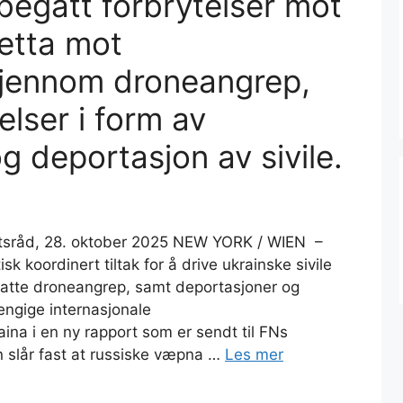
begått forbrytelser mot
etta mot
 gjennom droneangrep,
elser i form av
g deportasjon av sivile.
etsråd, 28. oktober 2025 NEW YORK / WIEN –
 koordinert tiltak for å drive ukrainske sivile
atte droneangrep, samt deportasjoner og
engige internasjonale
na i en ny rapport som er sendt til FNs
 slår fast at russiske væpna …
Les mer