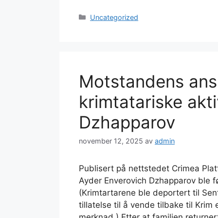
Kategorier
Uncategorized
Motstandens ansi
krimtatariske akt
Dzhapparov
november 12, 2025
av
admin
Publisert på nettstedet Crimea Plat
Ayder Enverovich Dzhapparov ble fød
(Krimtartarene ble deportert til Sen
tillatelse til å vende tilbake til Kr
merknad.) Etter at familien returner