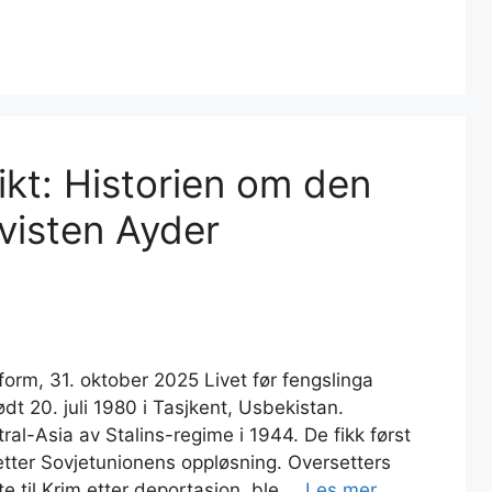
kt: Historien om den
ivisten Ayder
form, 31. oktober 2025 Livet før fengslinga
t 20. juli 1980 i Tasjkent, Usbekistan.
tral-Asia av Stalins-regime i 1944. De fikk først
im etter Sovjetunionens oppløsning. Oversetters
te til Krim etter deportasjon, ble …
Les mer