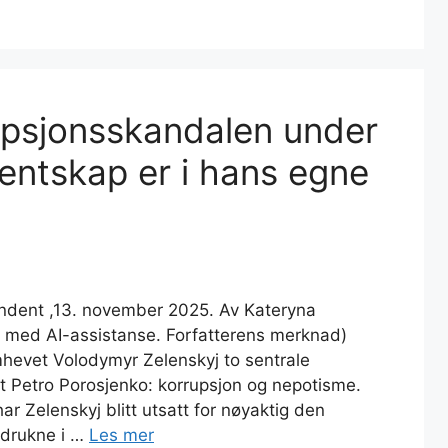
upsjonsskandalen under
entskap er i hans egne
endent ,13. november 2025. Av Kateryna
t med AI-assistanse. Forfatterens merknad)
hevet Volodymyr Zelenskyj to sentrale
 Petro Porosjenko: korrupsjon og nepotisme.
har Zelenskyj blitt utsatt for nøyaktig den
 drukne i …
Les mer