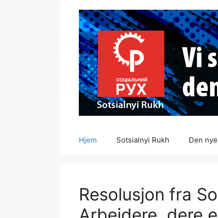
Hopp
til
innhold
Hjem
Sotsialnyi Rukh
Den nye 
Resolusjon fra So
Arbeidere, dere e