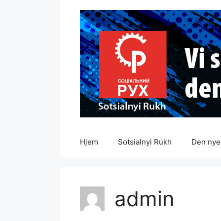
Hopp
til
innhold
Hjem
Sotsialnyi Rukh
Den nye 
admin