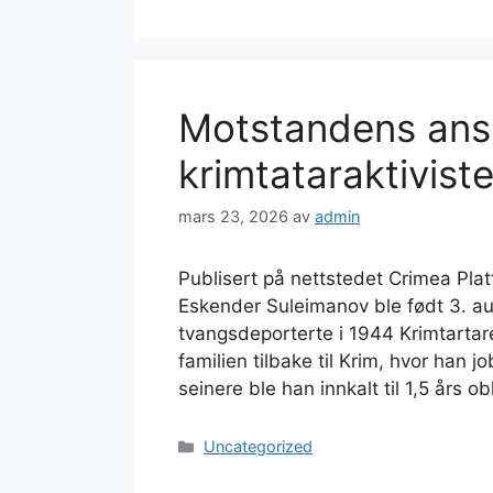
Motstandens ansi
krimtataraktivis
mars 23, 2026
av
admin
Publisert på nettstedet Crimea Plat
Eskender Suleimanov ble født 3. au
tvangsdeporterte i 1944 Krimtartare
familien tilbake til Krim, hvor han j
seinere ble han innkalt til 1,5 års o
Kategorier
Uncategorized