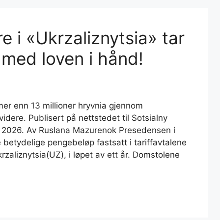
 i «Ukrzaliznytsia» tar
 med loven i hånd!
 mer enn 13 millioner hryvnia gjennom
dere. Publisert på nettstedet til Sotsialny
s 2026. Av Ruslana Mazurenok Presedensen i
ve betydelige pengebeløp fastsatt i tariffavtalene
krzaliznytsia(UZ), i løpet av ett år. Domstolene