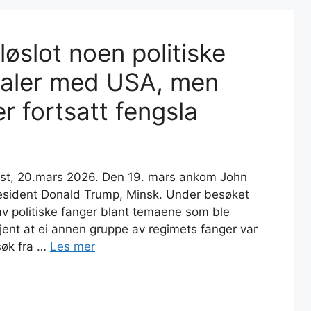
løslot noen politiske
taler med USA, men
r fortsatt fengsla
rnast, 20.mars 2026. Den 19. mars ankom John
resident Donald Trump, Minsk. Under besøket
av politiske fanger blant temaene som ble
kjent at ei annen gruppe av regimets fanger var
esøk fra …
Les mer