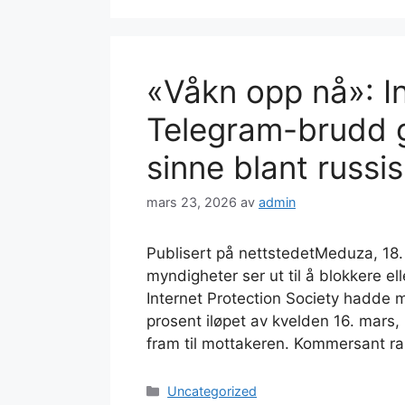
«Våkn opp nå»: In
Telegram-brudd g
sinne blant russi
mars 23, 2026
av
admin
Publisert på nettstedetMeduza, 18
myndigheter ser ut til å blokkere el
Internet Protection Society hadde me
prosent iløpet av kvelden 16. mars,
fram til mottakeren. Kommersant ra
Kategorier
Uncategorized