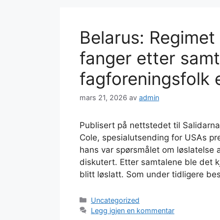
Belarus: Regimet 
fanger etter sam
fagforeningsfolk e
mars 21, 2026
av
admin
Publisert på nettstedet til Salida
Cole, spesialutsending for USAs p
hans var spørsmålet om løslatelse 
diskutert. Etter samtalene ble det 
blitt løslatt. Som under tidligere b
Kategorier
Uncategorized
Legg igjen en kommentar