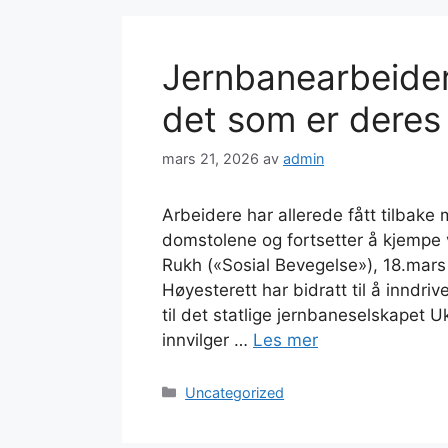
Jernbanearbeidere
det som er deres
mars 21, 2026
av
admin
Arbeidere har allerede fått tilbake
domstolene og fortsetter å kjempe vi
Rukh («Sosial Bevegelse»), 18.mar
Høyesterett har bidratt til å inndri
til det statlige jernbaneselskapet U
innvilger …
Les mer
Kategorier
Uncategorized