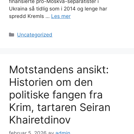
finansierte pro-Moskva-separatister i
Ukraina så tidlig som i 2014 og lenge har
spredd Kremls …
Les mer
Kategorier
Uncategorized
Motstandens ansikt:
Historien om den
politiske fangen fra
Krim, tartaren Seiran
Khairetdinov
februar 5, 2026
av
admin