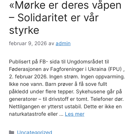
«Mørke er deres våpen
– Solidaritet er vår
styrke
februar 9, 2026
av
admin
Publisert på FB- sida til Ungdomsrådet til
Føderasjonen av Fagforeninger i Ukraina (FPU) ,
2. februar 2026. Ingen strøm. Ingen oppvarming.
Ikke noe vann. Barn prøver å få sove fullt
påkledd under flere tepper. Sykehusene går på
generatorer – til drivstoff er tomt. Telefoner dør.
Nettilgangen er ytterst ustabil. Dette er ikke en
naturkatastrofe eller …
Les mer
Kategorier
Uncategorized