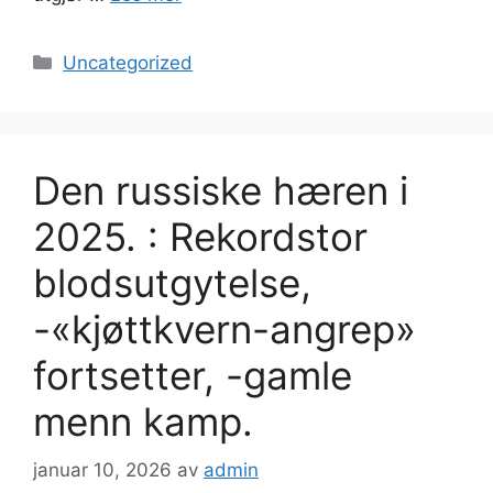
Kategorier
Uncategorized
Den russiske hæren i
2025. : Rekordstor
blodsutgytelse,
-«kjøttkvern-angrep»
fortsetter, -gamle
menn kamp.
januar 10, 2026
av
admin