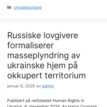
Kategorier
Uncategorized
Russiske lovgivere
formaliserer
masseplyndring av
ukrainske hjem på
okkupert territorium
januar 8, 2026
av
admin
Publisert på nettstedet Human Rights in
Ukraine, 8. desember 2025. Av Halya Coynash