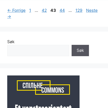
Side
Side
Side
Side
Side
←
Forrige
1
…
42
43
44
…
129
Neste
→
Søk
Søk