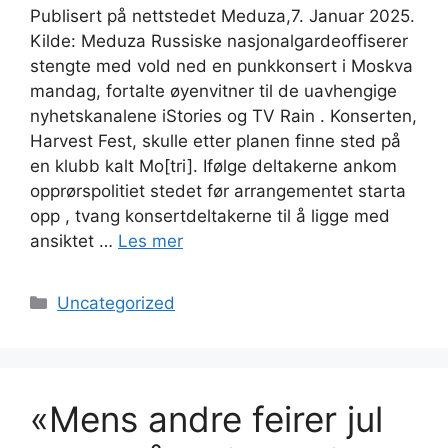
Publisert på nettstedet Meduza,7. Januar 2025.
Kilde: Meduza Russiske nasjonalgardeoffiserer
stengte med vold ned en punkkonsert i Moskva
mandag, fortalte øyenvitner til de uavhengige
nyhetskanalene iStories og TV Rain . Konserten,
Harvest Fest, skulle etter planen finne sted på
en klubb kalt Mo[tri]. Ifølge deltakerne ankom
opprørspolitiet stedet før arrangementet starta
opp , tvang konsertdeltakerne til å ligge med
ansiktet …
Les mer
Kategorier
Uncategorized
«Mens andre feirer jul